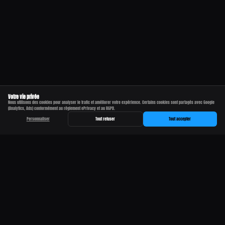
Votre vie privée
Nous utilisons des cookies pour analyser le trafic et améliorer votre expérience. Certains cookies sont partagés avec Google
(Analytics, Ads) conformément au règlement ePrivacy et au RGPD.
Personnaliser
Tout refuser
Tout accepter
QUELQUES SOIREES MEMORABLES
GAZMATEK INVITE ALCHIMYST INFRABASS