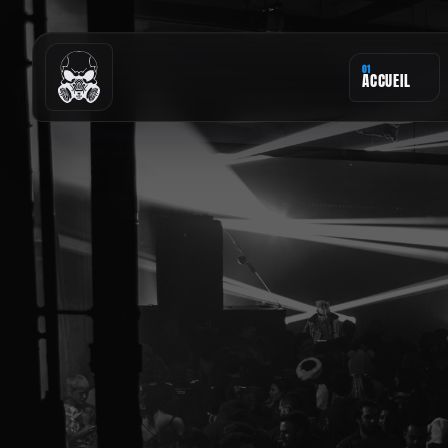
01
ACCUEIL