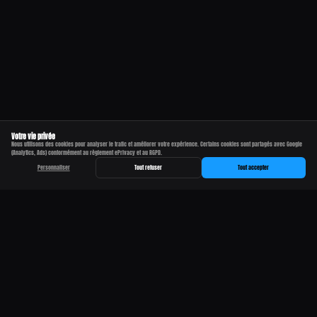
Votre vie privée
Nous utilisons des cookies pour analyser le trafic et améliorer votre expérience. Certains cookies sont partagés avec Google
(Analytics, Ads) conformément au règlement ePrivacy et au RGPD.
Personnaliser
Tout refuser
Tout accepter
QUELQUES SOIREES MEMORABLES
GAZMATEK INVITE ALCHIMYST INFRABASS