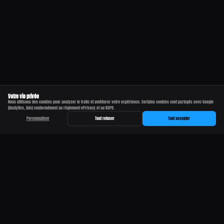
Votre vie privée
Nous utilisons des cookies pour analyser le trafic et améliorer votre expérience. Certains cookies sont partagés avec Google
(Analytics, Ads) conformément au règlement ePrivacy et au RGPD.
Personnaliser
Tout refuser
Tout accepter
QUELQUES SOIREES MEMORABLES
GAZMATEK INVITE ALCHIMYST INFRABASS